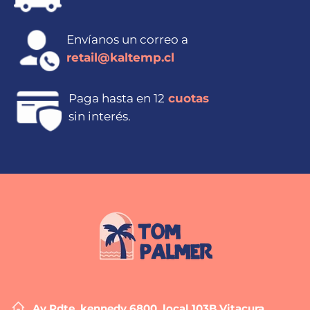
Envíanos un correo a
retail@kaltemp.cl
Paga hasta en 12
cuotas
sin interés.
Av Pdte. kennedy 6800, local 103B Vitacura