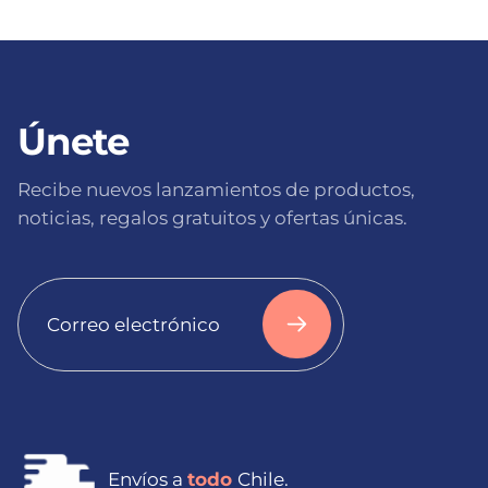
l
a
Únete
Recibe nuevos lanzamientos de productos,
noticias, regalos gratuitos y ofertas únicas.
Correo
electrónico
Envíos a
todo
Chile.